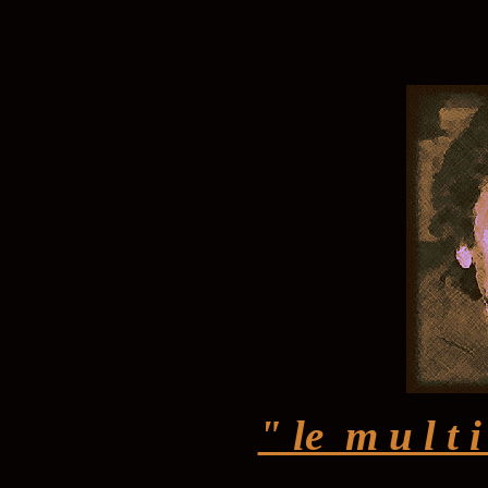
" le m u l t 