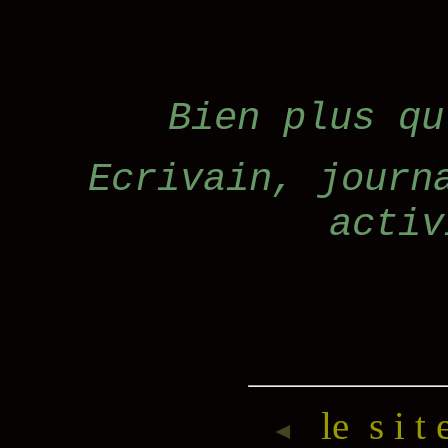
Bien plus qu
Ecrivain, journ
activ
le s i t 
◄